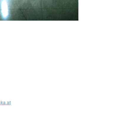
ka.at